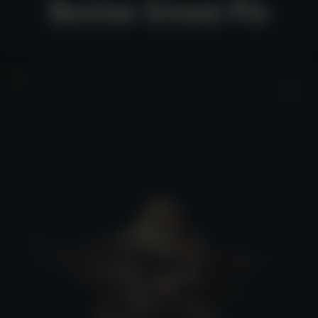
Boston Cream Pie
Boston Cream Pie
Visualizza