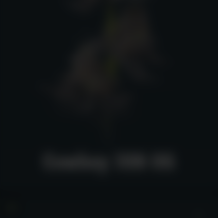
Cowboy JON OG
Cowboy JON OG
Visualizza