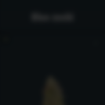
Blue zushi
Blue zushi
Visualizza