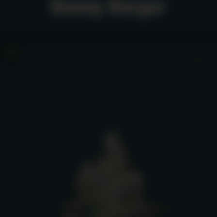
Donny Burger
Donny Burger
Visualizza