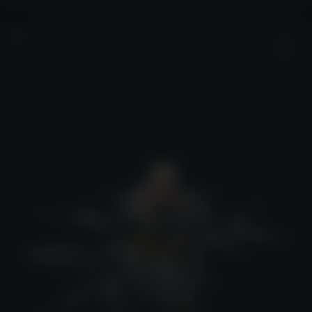
Visualizza