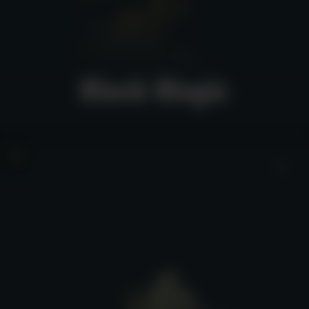
Black Magic
Black Magic
Visualizza