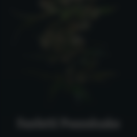
Funfetti Poundcake
Funfetti Poundcake