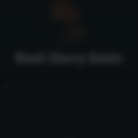
Black Cherry Gelato
Black Cherry Gelato
Visualizza