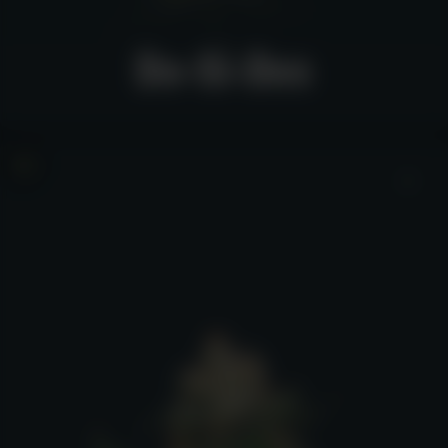
Do-Si-Dos
Do-Si-Dos
Visualizza